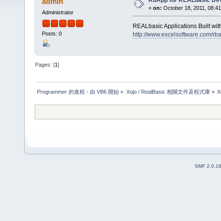
RbApp for REALbasic De
admin
«
on:
October 18, 2011, 08:4
Administrator
REALbasic Applications Built wi
Posts: 0
http://www.excelsoftware.com/rb
Pages: [
1
]
Programmer 的進程 - 由 VB6 開始
»
Xojo / RealBasic 相關文件及程式庫
»
X
SMF 2.0.1