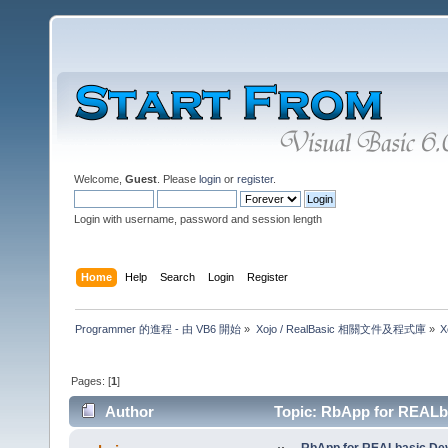
Welcome,
Guest
. Please
login
or
register
.
Login with username, password and session length
Home
Help
Search
Login
Register
Programmer 的進程 - 由 VB6 開始
»
Xojo / RealBasic 相關文件及程式庫
»
X
Pages: [
1
]
Author
Topic: RbApp for REALba