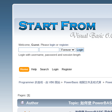
Welcome,
Guest
. Please
login
or
register
.
Login with username, password and session length
Home
Help
Search
Login
Register
Programmer 的進程 - 由 VB6 開始
»
PowerBasic 相關文件及程式庫 
»
Pow
Pages: [
1
]
Author
Topic: 如何使 PowerBASI