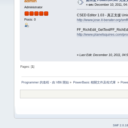
如何使 PowerBASIC 完全支
admin
«
on:
December 10, 2011, 04:
Administrator
CSED Editor 1.03 - 真正支援 
Posts: 0
http://www.jose.it-berater.org/s
FF_RichEdit_GetText/FF_Ri
http://www.planetsquires.com/pr
«
Last Edit: December 10, 2011, 04
Pages: [
1
]
Programmer 的進程 - 由 VB6 開始
»
PowerBasic 相關文件及程式庫 
»
Pow
SMF 2.0.1