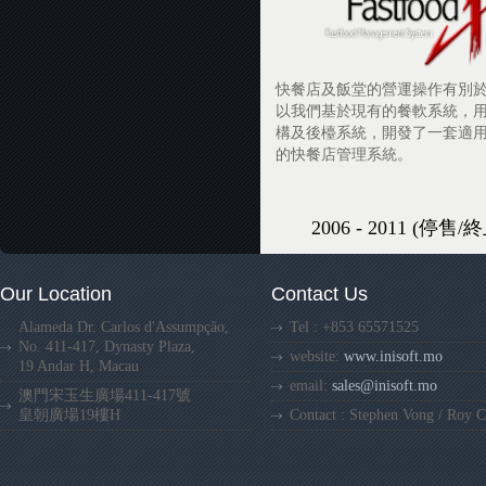
快餐店及飯堂的營運操作有別
以我們基於現有的餐軟系統，
構及後檯系統，開發了一套適
的快餐店管理系統。
2006 - 2011 (停售
Our Location
Contact Us
Alameda Dr. Carlos d'Assumpção,
Tel : +853 65571525
No. 411-417, Dynasty Plaza,
website:
www.inisoft.mo
19 Andar H, Macau
email:
sales@inisoft.mo
澳門宋玉生廣場411-417號
皇朝廣場19樓H
Contact : Stephen Vong / Roy 