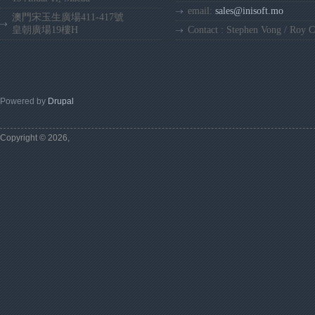
email:
sales@inisoft.mo
澳門宋玉生廣場411-417號
皇朝廣場19樓H
Contact : Stephen Vong / Roy 
Powered by
Drupal
Copyright © 2026,