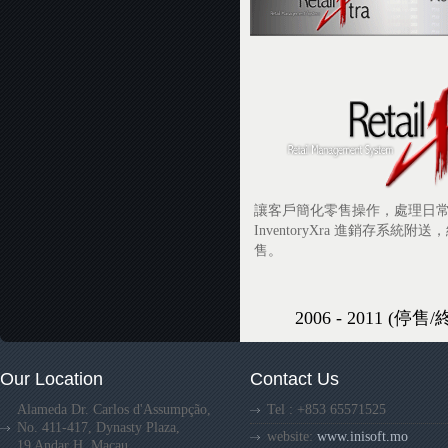
讓客戶簡化零售操作，處理日常
InventoryXra 進銷存系統
售。
2006 - 2011 (停
Our Location
Contact Us
Alameda Dr. Carlos d'Assumpção,
Tel : +853 65571525
No. 411-417, Dynasty Plaza,
website:
www.inisoft.mo
19 Andar H, Macau