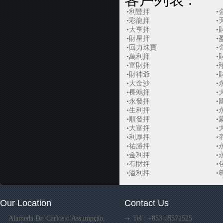
•利豐押
•
•彩龍押
•
•大亨押
•
•財星押
•
•回力珠寶
•
•萬利押
•
•富財押
•
•財神爺
•
•大金沙
•
•長鴻押
•
•永發押
•
•生利押
•
•順發押
•
•大富押
•
•利厚押
•
•祐勝押
•
•金利押
•
•有財押
•
•溢利押
•
Our Location
Contact Us
Alameda Dr. Carlos d'Assumpção,
Tel : +853 65571525