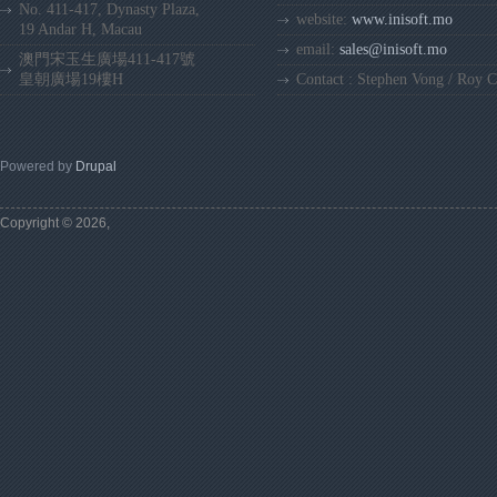
No. 411-417, Dynasty Plaza,
website:
www.inisoft.mo
19 Andar H, Macau
email:
sales@inisoft.mo
澳門宋玉生廣場411-417號
皇朝廣場19樓H
Contact : Stephen Vong / Roy 
Powered by
Drupal
Copyright © 2026,