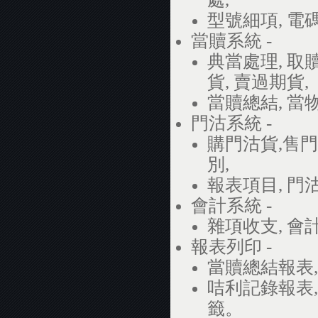
型號細項, 電
當贖系統 -
典當處理, 取贖
貨, 賣過期貨,
當贖總結, 當
門沽系統 -
購門沽貨,售門
別,
報表項目, 門
會計系統 -
雜項收支, 會
報表列印 -
當贖總結報表,
咭利記錄報表,
籤。